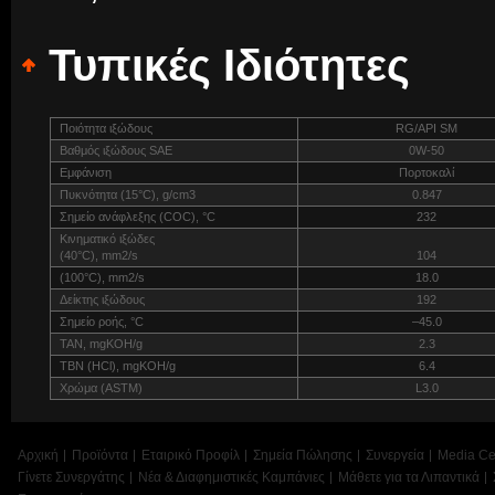
Τυπικές Ιδιότητες
Ποιότητα ιξώδους
RG/API SM
Βαθμός ιξώδους SAE
0W-50
Εμφάνιση
Πορτοκαλί
Πυκνότητα (15°C), g/cm3
0.847
Σημείο ανάφλεξης (COC), °C
232
Κινηματικό ιξώδες
(40°C), mm2/s
104
(100°C), mm2/s
18.0
Δείκτης ιξώδους
192
Σημείο ροής, °C
–45.0
TAN, mgKOH/g
2.3
TBN (HCl), mgKOH/g
6.4
Χρώμα (ASTM)
L3.0
Αρχική
Προϊόντα
Εταιρικό Προφίλ
Σημεία Πώλησης
Συνεργεία
Media Ce
Γίνετε Συνεργάτης
Νέα & Διαφημιστικές Καμπάνιες
Μάθετε για τα Λιπαντικά