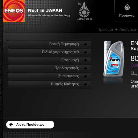
Προϊόντα
Προϊόντα
Λιπαντικά
E
Γενική Περιγραφή
Sup
Ειδικά χαρακτηριστικά
8
Εφαρμογή
Ορυ
Προδιαγραφές
1L,
Συσκευασίες
Ορυ
Τυπικές Ιδιότητες
μετ
Λίστα Προϊόντων