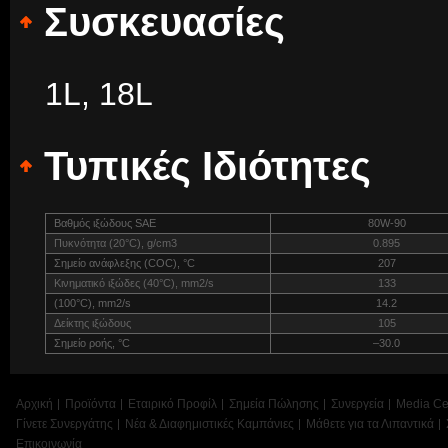
Συσκευασίες
1L, 18L
Τυπικές Ιδιότητες
Βαθμός ιξώδους SAE
80W-90
Πυκνότητα (20°C), g/cm3
0.895
Σημείο ανάφλεξης (COC), °C
207
Κινηματικό ιξώδες (40°C), mm2/s
133
(100°C), mm2/s
14.2
Δείκτης ιξώδους
105
Σημείο ροής, °C
–30.0
Αρχική
Προϊόντα
Εταιρικό Προφίλ
Σημεία Πώλησης
Συνεργεία
Media Ce
Γίνετε Συνεργάτης
Νέα & Διαφημιστικές Καμπάνιες
Μάθετε για τα Λιπαντικά
Επικοινωνία